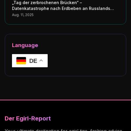
„Tag der zerbrochenen Brücken“ –
Datenkatastrophe nach Erdbeben an Russlands
Küste erschüttert Japans digitale Seele
Aug. 11, 2025
Language
DE
Der Egirl-Report
Your ultimate destination for egirl tips, fashion advice,