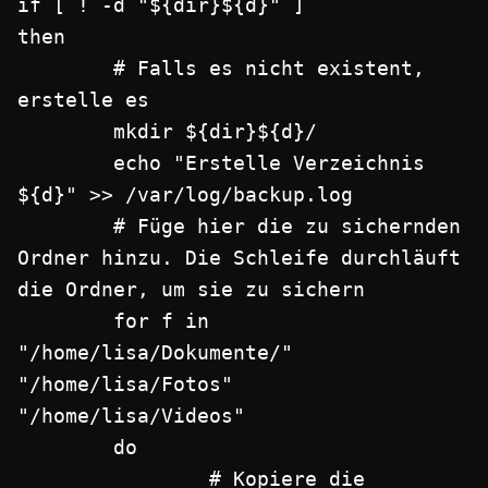
if [ ! -d "${dir}${d}" ]

then

        # Falls es nicht existent, 
erstelle es

        mkdir ${dir}${d}/

        echo "Erstelle Verzeichnis 
${d}" >> /var/log/backup.log

        # Füge hier die zu sichernden 
Ordner hinzu. Die Schleife durchläuft 
die Ordner, um sie zu sichern

        for f in 
"/home/lisa/Dokumente/" 
"/home/lisa/Fotos" 
"/home/lisa/Videos"

        do

                # Kopiere die 