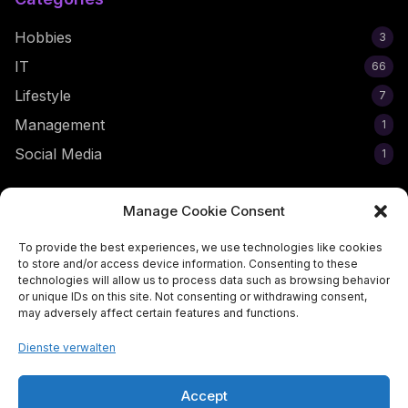
Hobbies
3
IT
66
Lifestyle
7
Management
1
Social Media
1
Stay Updated
Manage Cookie Consent
Subscribe to get the latest egirl tips and trends delivered to
To provide the best experiences, we use technologies like cookies
your inbox!
to store and/or access device information. Consenting to these
technologies will allow us to process data such as browsing behavior
or unique IDs on this site. Not consenting or withdrawing consent,
may adversely affect certain features and functions.
Dienste verwalten
Subscribe Now
Accept