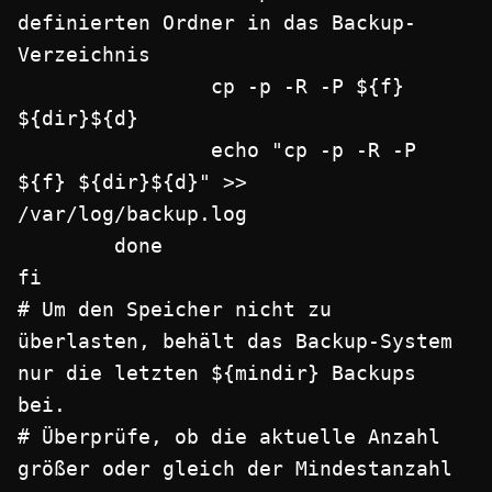
definierten Ordner in das Backup-
Verzeichnis

                cp -p -R -P ${f} 
${dir}${d}

                echo "cp -p -R -P 
${f} ${dir}${d}" >> 
/var/log/backup.log

        done

fi

# Um den Speicher nicht zu 
überlasten, behält das Backup-System 
nur die letzten ${mindir} Backups 
bei.

# Überprüfe, ob die aktuelle Anzahl 
größer oder gleich der Mindestanzahl 