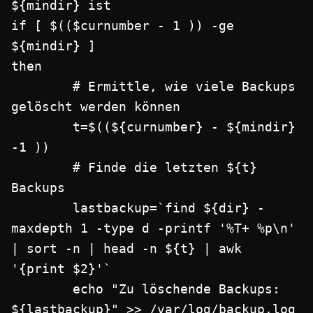
${mindir} ist

if [ $(($curnumber - 1 )) -ge 
${mindir} ]

then

        # Ermittle, wie viele Backups 
gelöscht werden können

        t=$((${curnumber} - ${mindir} 
-1 ))

        # Finde die letzten ${t} 
Backups

        lastbackup=`find ${dir} -
maxdepth 1 -type d -printf '%T+ %p\n' 
| sort -n | head -n ${t} | awk 
'{print $2}'`

        echo "Zu löschende Backups: 
${lastbackup}" >> /var/log/backup.log
