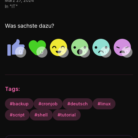
März 27, 2024
In "IT"
Was sachste dazu?
Tags:
#backup
#cronjob
#deutsch
#linux
#script
#shell
#tutorial