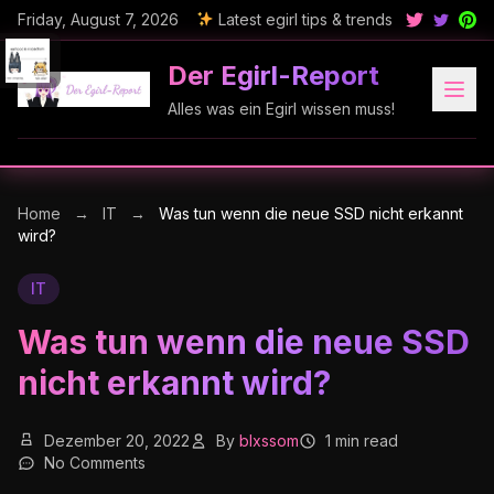
Friday, August 7, 2026
Latest egirl tips & trends
Der Egirl-Report
Alles was ein Egirl wissen muss!
Home
→
IT
→
Was tun wenn die neue SSD nicht erkannt
wird?
IT
Was tun wenn die neue SSD
nicht erkannt wird?
Dezember 20, 2022
By
blxssom
1 min read
No Comments