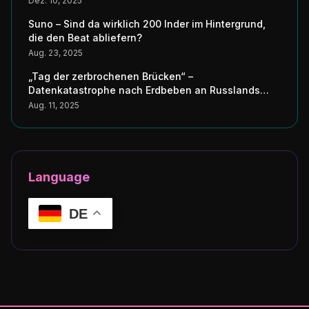
Dez. 10, 2025
Suno – Sind da wirklich 200 Inder im Hintergrund,
die den Beat abliefern?
Aug. 23, 2025
„Tag der zerbrochenen Brücken“ –
Datenkatastrophe nach Erdbeben an Russlands
Küste erschüttert Japans digitale Seele
Aug. 11, 2025
Language
DE