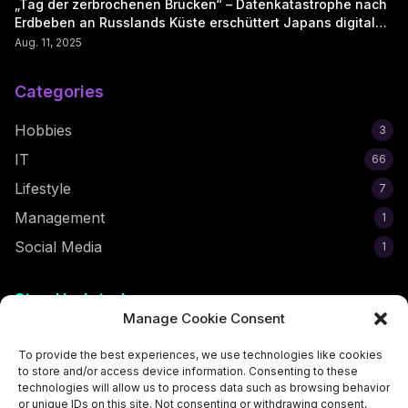
„Tag der zerbrochenen Brücken“ – Datenkatastrophe nach
Erdbeben an Russlands Küste erschüttert Japans digitale
Seele
Aug. 11, 2025
Categories
Hobbies
3
IT
66
Lifestyle
7
Management
1
Social Media
1
Stay Updated
Manage Cookie Consent
Subscribe to get the latest egirl tips and trends delivered to
your inbox!
To provide the best experiences, we use technologies like cookies
to store and/or access device information. Consenting to these
technologies will allow us to process data such as browsing behavior
or unique IDs on this site. Not consenting or withdrawing consent,