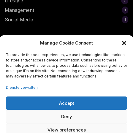
Lifestyle
7
Management
1
Social Media
1
Stay Updated
Manage Cookie Consent
Subscribe to get the latest egirl tips and trends delivered to
your inbox!
To provide the best experiences, we use technologies like cookies
to store and/or access device information. Consenting to these
technologies will allow us to process data such as browsing behavior
or unique IDs on this site. Not consenting or withdrawing consent,
may adversely affect certain features and functions.
Subscribe Now
Dienste verwalten
Accept
Deny
© 2026 Der Egirl-Report. All rights reserved. Made with
for
the egirl community.
View preferences