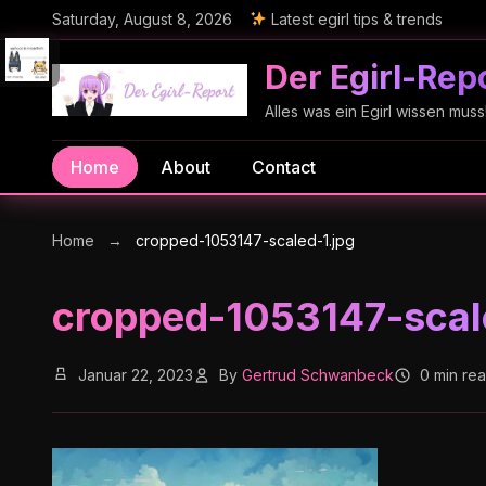
Saturday, August 8, 2026
Latest egirl tips & trends
Der Egirl-Rep
Alles was ein Egirl wissen muss
Home
About
Contact
Home
→
cropped-1053147-scaled-1.jpg
cropped-1053147-scal
Januar 22, 2023
By
Gertrud Schwanbeck
0 min re