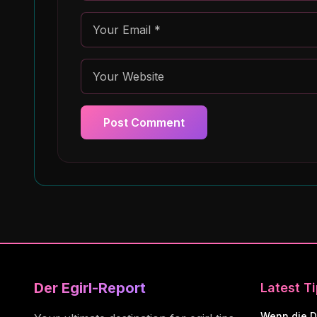
Post Comment
Der Egirl-Report
Latest T
Wenn die D