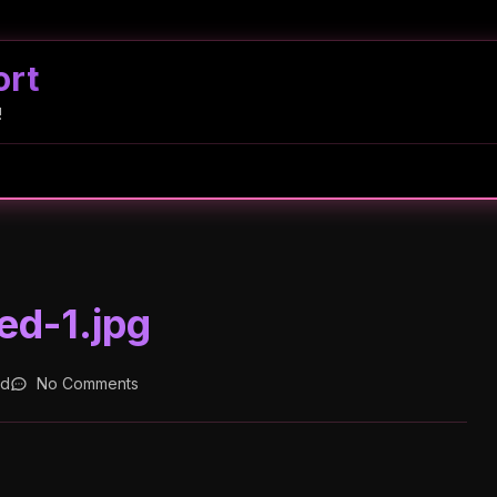
ort
!
ed-1.jpg
ad
No Comments