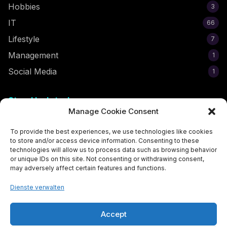
Hobbies
3
IT
66
Lifestyle
7
Management
1
Social Media
1
Stay Updated
Manage Cookie Consent
Subscribe to get the latest egirl tips and trends delivered to
your inbox!
To provide the best experiences, we use technologies like cookies
to store and/or access device information. Consenting to these
technologies will allow us to process data such as browsing behavior
or unique IDs on this site. Not consenting or withdrawing consent,
may adversely affect certain features and functions.
Subscribe Now
Dienste verwalten
Accept