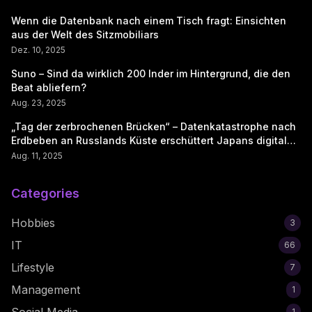
Wenn die Datenbank nach einem Tisch fragt: Einsichten
aus der Welt des Sitzmobiliars
Dez. 10, 2025
Suno – Sind da wirklich 200 Inder im Hintergrund, die den
Beat abliefern?
Aug. 23, 2025
„Tag der zerbrochenen Brücken“ – Datenkatastrophe nach
Erdbeben an Russlands Küste erschüttert Japans digitale
Seele
Aug. 11, 2025
Categories
Hobbies
3
IT
66
Lifestyle
7
Management
1
Social Media
1