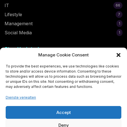
IT
66
Lifestyle
7
Management
1
Social Media
1
Stay Updated
Manage Cookie Consent
Subscribe to get the latest egirl tips and trends delivered to
your inbox!
To provide the best experiences, we use technologies like cookies
to store and/or access device information. Consenting to these
technologies will allow us to process data such as browsing behavior
or unique IDs on this site. Not consenting or withdrawing consent,
may adversely affect certain features and functions.
Subscribe Now
Dienste verwalten
Accept
Deny
© 2026 Der Egirl-Report. All rights reserved. Made with
for