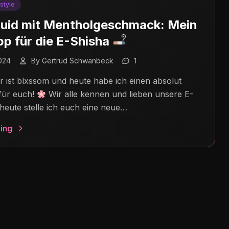
estyle
quid mit Mentholgeschmack: Mein
pp für die E-Shisha
024
By Gertrud Schwanbeck
1
r ist blxssom und heute habe ich einen absolut
für euch!
Wir alle kennen und lieben unsere E-
heute stelle ich euch eine neue…
ing