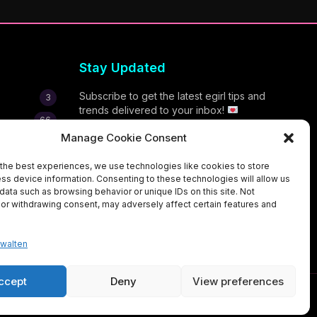
Stay Updated
Subscribe to get the latest egirl tips and
3
trends delivered to your inbox!
66
Manage Cookie Consent
7
1
the best experiences, we use technologies like cookies to store
ss device information. Consenting to these technologies will allow us
Subscribe Now
1
data such as browsing behavior or unique IDs on this site. Not
or withdrawing consent, may adversely affect certain features and
rwalten
ccept
Deny
View preferences
Privacy Policy
Terms of Service
Contact