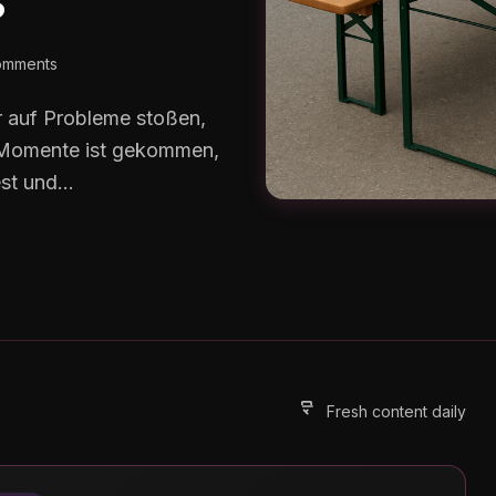
omments
r auf Probleme stoßen,
er Momente ist gekommen,
t und...
Fresh content daily