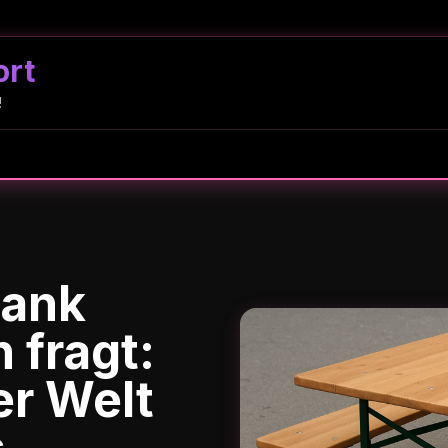
ort
!
bank
 fragt:
er Welt
s