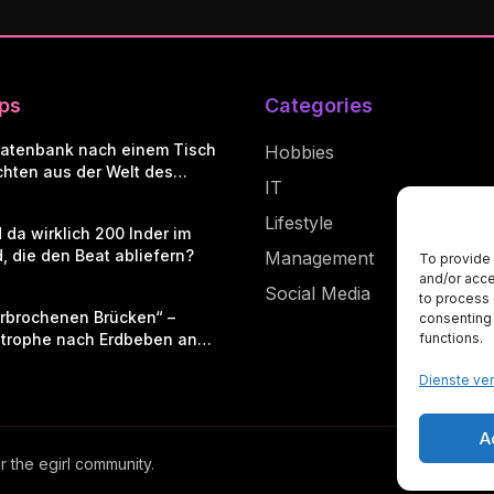
ips
Categories
atenbank nach einem Tisch
Hobbies
ichten aus der Welt des
IT
rs
Lifestyle
 da wirklich 200 Inder im
, die den Beat abliefern?
Management
To provide 
and/or acce
Social Media
to process 
erbrochenen Brücken“ –
consenting 
trophe nach Erdbeben an
functions.
Küste erschüttert Japans
Dienste ve
ele
A
r the egirl community.