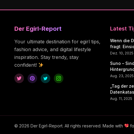
Der Egirl-Report
Latest T
Wenn die D
Your ultimate destination for egirl tips,
fragt: Eins
fashion advice, and digital lifestyle
Sitzmobilia
Dez. 10, 2025
inspiration. Stay trendy, stay
Suno – Sind
confident!
Hintergrund
Aug. 23, 2025
„Tag der z
Datenkatas
Russlands 
Aug. 11, 2025
digitale Se
© 2026 Der Egirl-Report. All rights reserved. Made with
fo