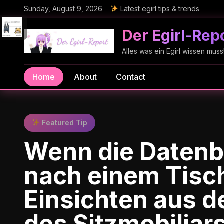
Sunday, August 9, 2026
Latest egirl tips & trends
Der Egirl-Rep
Alles was ein Egirl wissen muss
Home
About
Contact
Featured Tip
Wenn die Daten
nach einem Tisch
Einsichten aus d
des Sitzmobiliar