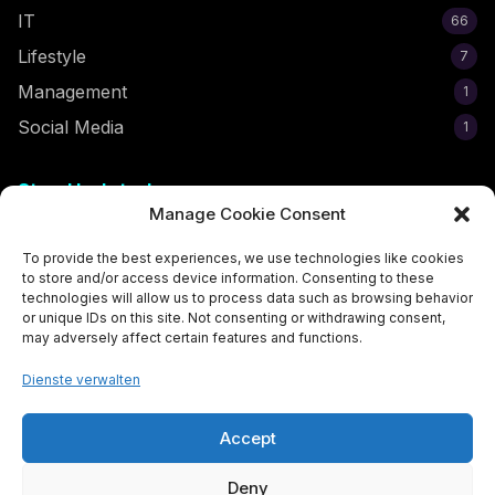
IT
66
Lifestyle
7
Management
1
Social Media
1
Stay Updated
Manage Cookie Consent
Subscribe to get the latest egirl tips and trends delivered to
your inbox!
To provide the best experiences, we use technologies like cookies
to store and/or access device information. Consenting to these
technologies will allow us to process data such as browsing behavior
or unique IDs on this site. Not consenting or withdrawing consent,
may adversely affect certain features and functions.
Subscribe Now
Dienste verwalten
Accept
Deny
© 2026 Der Egirl-Report. All rights reserved. Made with
for